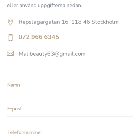
eller använd uppgifterna nedan.
Repslagargatan 16, 118 46 Stockholm

072 966 6345


Malibeauty63@gmail.com